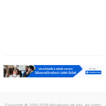
เว็บโฮสติ้ง
Cloud Web Hosting
Streaming Server
VPS
Copyright © 2001-2026 KhonKaenLink.info. All rights