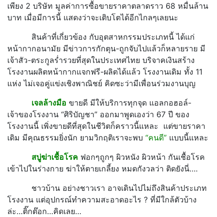
เพียง 2 บริษัท มูลค่าการซื้อขายราคาตลาดราว 68 หมื่นล้าน
บาท เมื่อมีการนี้ แสดงว่าจะเติบโตได้อีกไกลๆเลยนะ
สินค้าที่เกี่ยวข้อง กับอุตสาหกรรมประเภทนี้ ได้แก่
หน้ากากอนามัย มีข่าวการกักตุน-ถูกจับไปแล้วก็หลายราย มี
เจ้าสัว-ตระกูลร่ำรวยที่สุดในประเทศไทย บริจาคเงินสร้าง
โรงงานผลิตหน้ากากแจกฟรี-ผลิตได้แล้ว โรงงานเดิม ทั้ง 11
แห่ง ไม่เจอคู่แข่งเชิงพาณิชย์ คิดซะว่ามีเพื่อนร่วมงานบุญ
เจลล้างมือ
ขายดี มีให้บริการทุกจุด แอลกอฮอล์-
เจ้าของโรงงาน “ศิริบัญชา” ออกมาพูดเองว่า 67 ปี ของ
โรงงานนี้ เพิ่งขายดีที่สุดในชีวิตก็คราวนี้แหละ แต่ขายราคา
เดิม มีคุณธรรมยิ่งนัก ยามวิกฤติเราจะพบ
“คนดี”
แบบนี้แหละ
สบู่ฆ่าเชื้อโรค
ฟอกๆถูกๆ ผิวหนัง ผิวหน้า กันเชื้อโรค
เข้าไปในร่างกาย ฆ่าให้ตายเกลี้ยง หมดกังวลว่า ติดยังนี่….
ชาวบ้าน อย่างชาวเรา อาจเดินไปไม่ถึงสินค้าประเภท
โรงงาน แต่อุปกรณ์ทำความสะอาดอะไร ? ที่มีใกล้ตัวบ้าง
ล่ะ…ติ๊กต๊อก…คิดเลย…