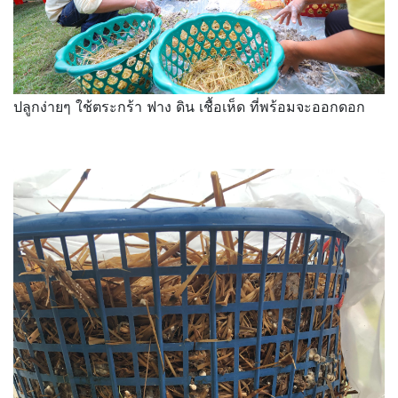
ปลูกง่ายๆ ใช้ตระกร้า ฟาง ดิน เชื้อเห็ด ที่พร้อมจะออกดอก