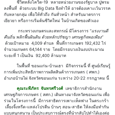
ชีวิตหลังโควิด-19 หลายหน่วยงานของรัฐบาล ปูพรม
ลงพื้นที่ ด้วยระบบ Big Data จึงทำให้ อาจต้องเคาะเว้นวรรค
กับหลายกลุ่ม เพื่อให้ทั่วถึง กันทั่วหน้า สำหรับมาตรการ
เยียวยา หรือการเริ่มต้นชีวิตใหม่ ในบ้านเกิดของตัวเอง
กระทรวงเกษตรและสหกรณ์ มีโครงการ “
แรงงานดี
คืนถิ่น พลิกฟื้นผินดิน ด้วยหลักปรัชญา เศรษฐกิจพอเพียง”
ด้วยเป้าหมาย 4,009 ตำบล พื้นที่การเกษตร 192,432 ไร่
จำนวนเกษตร 64,144 ราย โดยมีกรอบวงเงินงบประมาณ
ระยะที่ 1 เป็นเงิน 92,400 ล้านบาท
ในพื้นที่ ขอนแก่น-บ้านเฮา มีกิจกรรมนี้ ที่ ศูนย์เรียนรู้
การเพิ่มประสิทธิภาพการผลิตสินค้าการเกษตร ( ศพก.)
อำเภอบ้านไผ่ จังหวัดขอนแก่น ระหว่าง 20-22 กรกฏาคม นี้
คุณระพีภัทร จันทรศรีวงศ์
เลขาธิการสำนักงาน
เศรษฐกิจการเกษตร ( สศก.) เดินทางมาจังหวัดขอนแก่น เพื่อ
ร่วมในโครงการนี้ มีการสาธิตการเพาะเห็ดฟาง ในตระกร้า
เลี้ยงจิ้งหรีด-แหล่งโปรตีน บ้านๆ สอน-สาธิต ให้ลงมือทำกัน
แบบสนุกสนาน เป็นประสบการณ์ตรงที่นำกลับไปทำได้เองต่อ