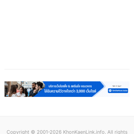
เว็บโฮสติ้ง
Cloud Web Hosting
Streaming Server
VPS
Copyright © 2001-2026 KhonKaenLink.info. All rights