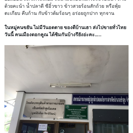
ด้วยคะน้า น้ำปลาดี ซีอิ๋วขาว ข้าวสวยร้อนสักถ้วย หรือพุ้ย
ตะเกียบ คีบก้าน กับข้าวต้มร้อนๆ อร่อยถูกปาก ทุกจาน
ในหมู่คนขยัน ไม่มีวันอดตาย ของดีบ้านเฮา ส่งไปขายทั่วไทย
วันนี้ คนเมืองดอกคูณ ได้ชิมกันบ้างรึยังอ่ะคะ…..