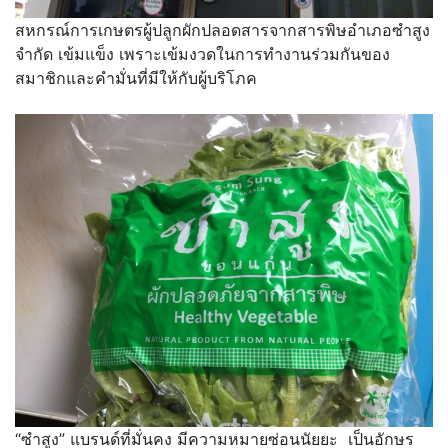
สหกรณ์การเกษตรผู้ปลูกผักปลอดสารจากสารพิษอำเภอซำสูง
จำกัด เข้มแข็ง เพราะเข้มงวดในการทำงานร่วมกันของ
สมาชิกและคำมั่นที่มีให้กับผู้บริโภค
“ซำสูง” แบรนด์ที่มั่นคง มีความหมายซ่อนนัยยะ เป็นอักษร