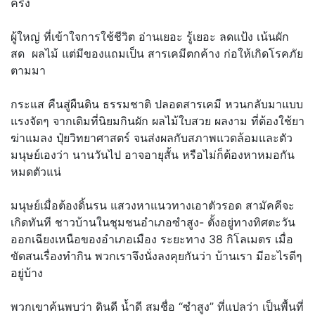
ครึ่ง
ผู้ใหญ่ ที่เข้าใจการใช้ชีวิต อ่านเยอะ รู้เยอะ ลดแป้ง เน้นผัก
สด ผลไม้ แต่มีของแถมเป็น สารเคมีตกค้าง ก่อให้เกิดโรคภัย
ตามมา
กระแส คืนสู่ผืนดิน ธรรมชาติ ปลอดสารเคมี หวนกลับมาแบบ
แรงจัดๆ จากเดิมที่นิยมกินผัก ผลไม้ใบสวย ผลงาม ที่ต้องใช้ยา
ฆ่าแมลง ปุ๋ยวิทยาศาสตร์ จนส่งผลกับสภาพแวดล้อมและตัว
มนุษย์เองว่า นานวันไป อาจอายุสั้น หรือไม่ก็ต้องหาหมอกัน
หมดตัวแน่
มนุษย์เมื่อต้องดิ้นรน แสวงหาแนวทางเอาตัวรอด สามัคคีจะ
เกิดทันที ชาวบ้านในชุมชนอำเภอซำสูง- ตั้งอยู่ทางทิศตะวัน
ออกเฉียงเหนือของอำเภอเมือง ระยะทาง 38 กิโลเมตร เมื่อ
ขัดสนเรื่องทำกิน พวกเราจึงนั่งลงคุยกันว่า บ้านเรา มีอะไรดีๆ
อยู่บ้าง
พวกเขาค้นพบว่า ดินดี น้ำดี สมชื่อ “ซำสูง” ที่แปลว่า เป็นพื้นที่