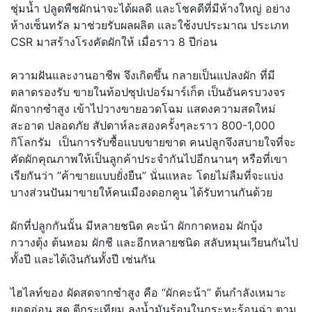
ชุ่มน้ำ ปลูดพืชผักน่าจะได้ผลดี และโชคดีที่มีห้างใหญ่ อย่าง
ห้างเซ็นทรัล มาช่วยรับผลผลิต และใช้งบประมาณ ประเภท
CSR มาสร้างโรงคัดผักให้ เมื่อราว 8 ปีก่อน
ความฝันและงานอาชีพ จึงเกิดขึ้น กลายเป็นแปลงผัก ที่มี
ตลาดรองรับ ขายในท้อปซุปเปอร์มาร์เก็ต เป็นอันครบวงจร
ผักจากซำสูง เข้าไปวางขายอวดโฉม แสดงความสดใหม่
สะอาด ปลอดภัย สัปดาห์ละสองครั้งๆละราว 800-1,000
กิโลกรัม เป็นการรับซื้อแบบขายขาด คนปลูกจึงสบายใจที่จะ
คัดผักคุณภาพให้เป็นลูกค้าประจำกันไปอีกนานๆ หรือที่เขา
เรียกันว่า “ค้าขายแบบยั่งยืน” นั่นแหละ โดยไม่ลืมที่จะแบ่ง
บางส่วนปันมาขายให้คนเมืองดอกคูน ได้รับทานกันด้วย
ผักที่ปลูกกันนั้น มีหลายชนิด คะน้า ผักกาดหอม ผักบุ้ง
กวางตุ้ง ต้นหอม ผักชี และอีกหลายชนิด สลับหมุนเวียนกันไป
ทั้งปี และได้เงินกันทั้งปี เช่นกัน
ไฮไลท์ของ ผัดสดจากซำสูง คือ “ผักคะน้า” ต้นกำลังเหมาะ
ยอดอ่อน สด ตีกระเทียม ลงน้ำมันร้อนในกระทะร้อนฉ่า ตาม