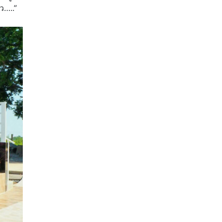
ว…..”