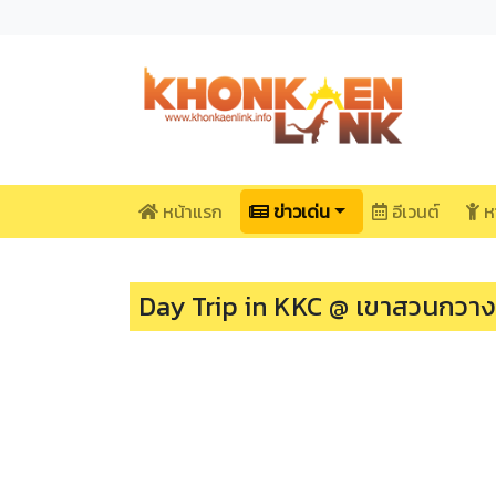
หน้าแรก
ข่าวเด่น
อีเวนต์
ห
Day Trip in KKC @ เขาสวนกว