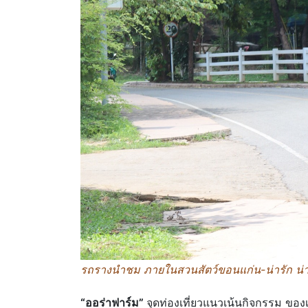
รถรางนำชม ภายในสวนสัตว์ขอนแก่น-น่ารัก น่าน
“ออร่าฟาร์ม”
จุดท่องเที่ยวแนวเน้นกิจกรรม ของเ