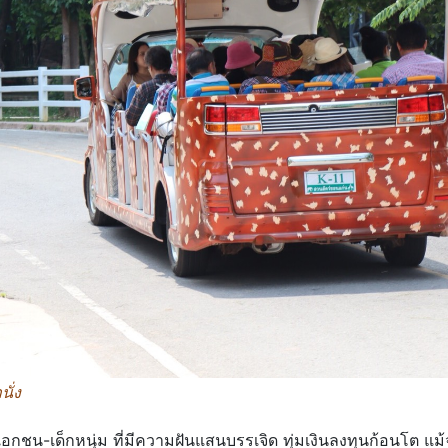
ั่ง
อกชน-เด็กหนุ่ม ที่มีความฝันแสนบรรเจิด ทุ่มเงินลงทุนก้อนโต แม้จะ