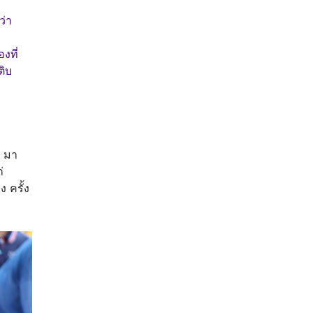
ว่า
งที่
ติบ
 มา
่
ง ครั้ง