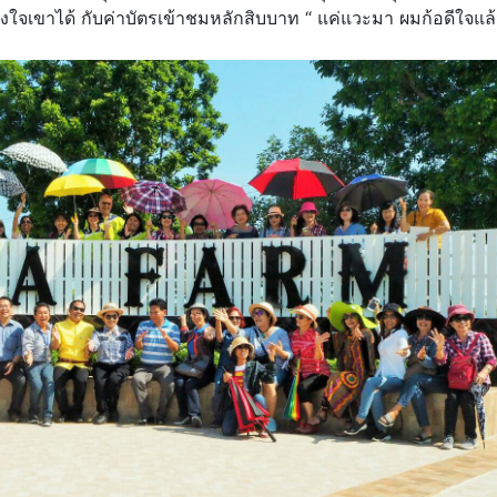
ใจเขาได้ กับค่าบัตรเข้าชมหลักสิบบาท “ แค่แวะมา ผมก้อดีใจแล้