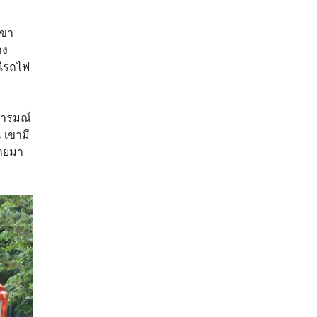
เขา
าง
นีรถไฟ
 อารมณ์
 เขามี
้ายมา