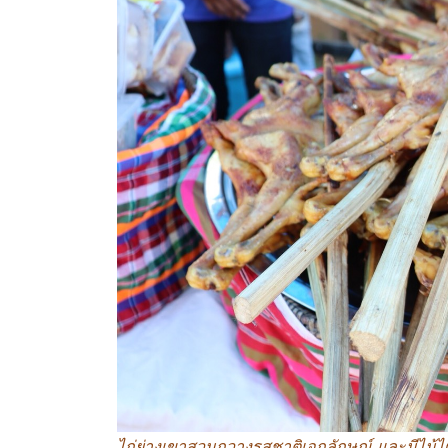
ไก่ย่างเขาสวนกวางรสชาติเอกลักษณ์ และมีไม้ไผ่