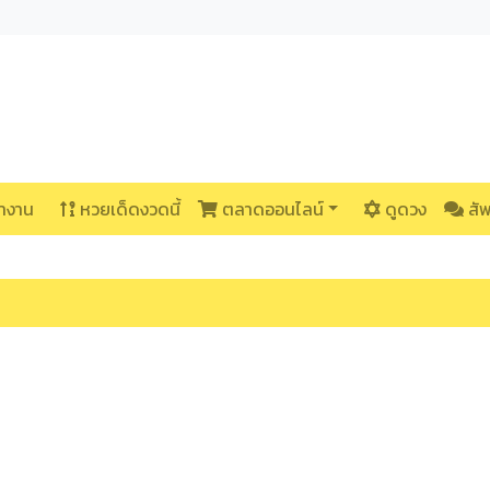
างาน
หวยเด็ดงวดนี้
ตลาดออนไลน์
ดูดวง
สั
าง