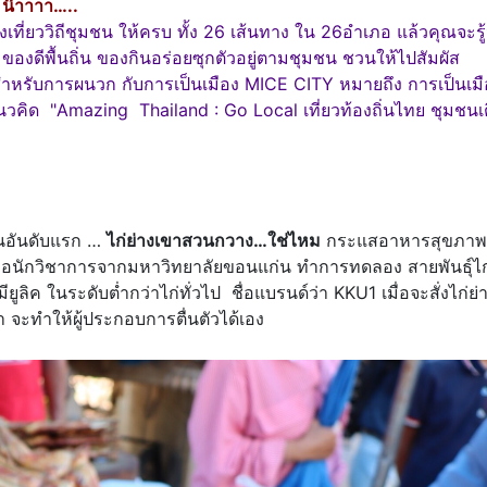
น น๊าาาา…..
ยววิถีชุมชน ให้ครบ ทั้ง 26 เส้นทาง ใน 26อำเภอ แล้วคุณจะรู้
ดีพื้นถิ่น ของกินอร่อยซุกตัวอยู่ตามชุมชน ชวนให้ไปสัมผัส
 สำหรับการผนวก กับการเป็นเมือง MICE CITY หมายถึง การเป็นเมือ
วยแนวคิด "Amazing Thailand : Go Local เที่ยวท้องถิ่นไทย ชุมชนเ
็นอันดับแรก …
ไก่ย่างเขาสวนกวาง…ใช่ไหม
กระแสอาหารสุขภาพ
มื่อนักวิชาการจากมหาวิทยาลัยขอนแก่น ทำการทดลอง สายพันธุ์ไก
มียูลิค ในระดับต่ำกว่าไก่ทั่วไป ชื่อแบรนด์ว่า KKU1 เมื่อจะสั่งไก่ย่า
า จะทำให้ผู้ประกอบการตื่นตัวได้เอง