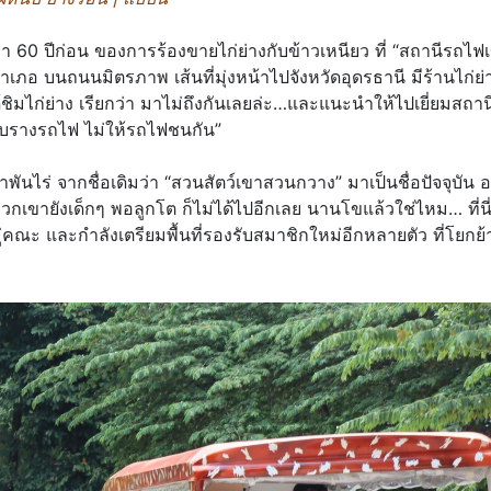
า 60 ปีก่อน ของการร้องขายไก่ย่างกับข้าวเหนียว ที่ “สถานีรถไฟ
อ บนถนนมิตรภาพ เส้นที่มุ่งหน้าไปจังหวัดอุดรธานี มีร้านไก่ย่
้ชิมไก่ย่าง เรียกว่า มาไม่ถึงกันเลยล่ะ…และแนะนำให้ไปเยี่ยมสถา
ับรางรถไฟ ไม่ให้รถไฟชนกัน”
กว่าพันไร่ จากชื่อเดิมว่า “สวนสัตว์เขาสวนกวาง” มาเป็นชื่อปัจจุบัน
พวกเขายังเด็กๆ พอลูกโต ก็ไม่ได้ไปอีกเลย นานโขแล้วใช่ไหม… ที่นี่
่คณะ และกำลังเตรียมพื้นที่รองรับสมาชิกใหม่อีกหลายตัว ที่โยกย