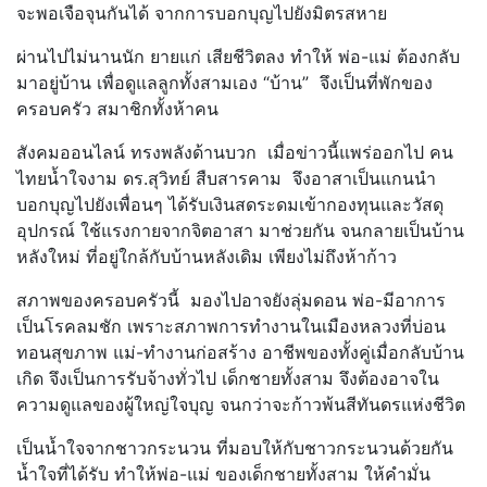
จะพอเจือจุนกันได้ จากการบอกบุญไปยังมิตรสหาย
ผ่านไปไม่นานนัก ยายแก่ เสียชีวิตลง ทำให้ พ่อ-แม่ ต้องกลับ
มาอยู่บ้าน เพื่อดูแลลูกทั้งสามเอง “บ้าน” จึงเป็นที่พักของ
ครอบครัว สมาชิกทั้งห้าคน
สังคมออนไลน์ ทรงพลังด้านบวก เมื่อข่าวนี้แพร่ออกไป คน
ไทยน้ำใจงาม ดร.สุวิทย์ สืบสารคาม จึงอาสาเป็นแกนนำ
บอกบุญไปยังเพื่อนๆ ได้รับเงินสดระดมเข้ากองทุนและวัสดุ
อุปกรณ์ ใช้แรงกายจากจิตอาสา มาช่วยกัน จนกลายเป็นบ้าน
หลังใหม่ ที่อยู่ใกล้กับบ้านหลังเดิม เพียงไม่ถึงห้าก้าว
สภาพของครอบครัวนี้ มองไปอาจยังลุ่มดอน พ่อ-มีอาการ
เป็นโรคลมชัก เพราะสภาพการทำงานในเมืองหลวงที่บ่อน
ทอนสุขภาพ แม่-ทำงานก่อสร้าง อาชีพของทั้งคู่เมื่อกลับบ้าน
เกิด จึงเป็นการรับจ้างทั่วไป เด็กชายทั้งสาม จึงต้องอาจใน
ความดูแลของผู้ใหญ่ใจบุญ จนกว่าจะก้าวพ้นสีทันดรแห่งชีวิต
เป็นน้ำใจจากชาวกระนวน ที่มอบให้กับชาวกระนวนด้วยกัน
น้ำใจที่ได้รับ ทำให้พ่อ-แม่ ของเด็กชายทั้งสาม ให้คำมั่น