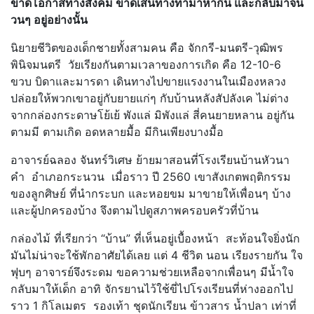
ขาดโอกาสทางสังคม ขาดเส้นทางทำมาหากิน และกลับมาจน
วนๆ อยู่อย่างนั้น
นิยายชีวิตของเด็กชายทั้งสามคน คือ จักกรี-มนตรี-วุฒิพร
พินิจมนตรี วัยเรียงกันตามเวลาของการเกิด คือ 12-10-6
ขวบ บิดาและมารดา เดินทางไปขายแรงงานในเมืองหลวง
ปล่อยให้พวกเขาอยู่กับยายแก่ๆ กับบ้านหลังสัปลังเค ไม่ต่าง
จากกล่องกระดาษโย้เย้ พังแล่ มิพังแล่ สี่คนยายหลาน อยู่กัน
ตามมี ตามเกิด อดหลายมื้อ มีกินเพียงบางมื้อ
อาจารย์ฉลอง จันทร์วิเศษ ย้ายมาสอนที่โรงเรียนบ้านหัวนา
คำ อำเภอกระนวน เมื่อราว ปี 2560 เขาสังเกตพฤติกรรม
ของลูกศิษย์ ที่นำกระบก และหอยขม มาขายให้เพื่อนๆ บ้าง
และผู้ปกครองบ้าง จึงตามไปดูสภาพครอบครัวที่บ้าน
กล่องไม้ ที่เรียกว่า “บ้าน” ที่เห็นอยู่เบื้องหน้า สะท้อนใจยิ่งนัก
มันไม่น่าจะใช้พักอาศัยได้เลย แต่ 4 ชีวิต นอน เรียงรายกัน ใจ
ฟุบๆ อาจารย์จึงระดม ขอความช่วยเหลือจากเพื่อนๆ มีน้ำใจ
กลับมาให้เด็ก อาทิ จักรยานไว้ใช้ขี่ไปโรงเรียนที่ห่างออกไป
ราว 1 กิโลเมตร รองเท้า ชุดนักเรียน ข้าวสาร น้ำปลา เท่าที่