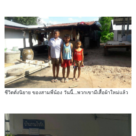
ชีวิตดั่งนิยาย ของสามพี่น้อง วันนี้…พวกเขามีเสื้อผ้าใหม่แล้ว