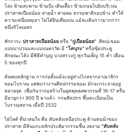
โล่ง ข้ามสะพาน ข้ามบึง เดินเลี้ยว ข้ามถนนไปยังบริเวณ
ปราสาทเปือยน้อย สายน้ำ สายลม ธรรมชาติรอบข้าง ทำให้
ความเหนื่อยทุเลา ไม่ได้ยินเสียงบ่น แม้จะเดินราวมากกว่า
หนึ่งกิโลเมตร
สักการะ
ปราสาทเปือยน้อย
หรือ
“กู่เปือยน้อย”
ศิลปะขอม
แบบบาปวนและแบบนครวัด มี
“โคบุระ”
หรือซุ้มประตู
ลักษณะโค้ง มีพิธีทำบุญ บวงสรวงกู่ ทุกวันเพ็ญ 15 ค่ำ เดือน
5 ของทุกปี
ค้นพบหลักฐาน การก่อตั้งแม้จะอยู่ห่างไกลจากอาณาจักร
ขอมโบราณ แต่พบว่างานศิลปกรรมขอม มักจะกระจายอยู่
หลายจุด เชื่อกันว่าก่อสร้างในยุคพุทธศตวรรษที่ 16-17 หรือ
มีอายุกว่า 900 ปี มาแล้ว กรมศิลปกร ขึ้นทะเบียนเป็น
โบราณสถาน เมื่อปี 2532
ไฮไลต์ ที่น่าสนใจ คือ ทับหลังเหนือประตู ด้านหนน้าของ
ปราสาท มีหินแกะสลักประติมากรรมชิ้น งดงาม
“ทับหลัง