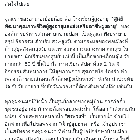
สุดใจไปเลย
จุดแรกของอำเภอเปือยน้อย คือ โรงเรียนผู้สูงอายุ
“ศูนย์
พัฒนาคุณภาพชีวิตผู้สูงอายุและส่งเสริมอาชีพผูงอายุ”
ของ
องค์การบริหารส่วนตำบลขามป้อม เป็นผู้ดูแล ฟังบรรยาย
สรุป กิจกรรม สำหรับ สว.-สูงวัย ตามกระแสของพลเมืองที่
ก้าวสู่ยุคสังคมสูงวัย แนวทางแห่งการแสวงหาความสุข ใน
ยามชรา นักเรียนของศูนย์ฯแห่งนี้ เป็นเด็กชาย-เด็กหญิง วัย
มากกว่า 60 ปี ขึ้นไป มีตารางเรียน สัปดาห์ละ 2 วัน มี
กิจกรรมสันทนาการ ให้สุขภาพกาย สุขภาพใจ ร้องรำ ทำ
เพลง เด็กชายเล่นดนตรี เด็กหญิงเป็นนางรำ น่ารัก น่าประทับ
ใจ กับวัย ย่ายาย ซึ่งสักวันพวกเราก็ต้องเดินทางไปถึง เช่นกัน
ทุกชุมชนมักมีบึงน้ำ เป็นศูนย์กลางของหมู่บ้าน การก่อตั้ง
ชุมชนอยู่อาศัย มักรายล้อมรอบแหล่งน้ำ ให้ออกกำลังกายกัน
หน่อย ข้ามสะพานหนองน้ำ
“สระวงษ์”
เย็นสายน้ำ ข้ามไป
อีกฟาก เพื่อไปขอพรจาก
“เจ้าปู่อุปฮาด”
หรือ เจ้าอุปราชา
เป็นศรัทธาของชุมชนว่า ที่ท่านเป็นผู้ปกปักรักษาบ้านเมือง
จากอดีต สู่ปัจจุบัน ออกกำลังกายกัน เดินตามเส้นทาง ในที่