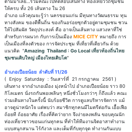
ตามมาเลย…ร่วมคณะไปทดสอบเส้นทาง ท่องเที่ยววิถีชุมชน
ให้ครบ ทั้ง 26 เส้นทาง ใน 26
อำเภอ แล้วคุณจะรู้ว่า นครขอนแก่น มีทุนทางวัฒนธรรม ทุน
ทางสังคม ของดีพื้นถิ่น ของกินอร่อยซุกตัวอยู่ตามชุมชน ชวน
ให้ไปสัมผัส วัตถุประสงค์ คือ อาจเป็นเส้นทาง แสวงหาที่ใช่
สำหรับการผนวก กับการเป็นเมือง
MICE CITY
หมายถึง การ
เป็นเมืองที่ลงตัวของ การจัดประชุม ที่เที่ยวที่เดียวกัน ด้วย
แนวคิด "
Amazing Thailand : Go Local เที่ยวท้องถิ่นไทย
ชุมชนเติบใหญ่ เมืองไทยเติบโต
"
อำเภอเปือยน้อย ลำดับที่ 11/26
( Enjoy Saturday : วันเสาร์ที่ 21 กรกฏาคม 2561 )
เส้นทาง จากอำเภอเมือง มุ่งหน้าไป อำเภอเปือยน้อย ราว 80
กิโลเมตร นั่งรถกันพอเพลินๆ หนึ่งชั่วโมงกว่าๆ ก็ถึงแล้ว คณะ
ร่วมเดินทางในครั้งนี้ นับร้อยชีวิต การดูแลบริหารจัดการ แม้
อาจดูน่าหนักใจ แต่พบว่า สมาชิกทุกคนมีไมตรีต่อกัน เอื้อเฟือ
ถ้อยที ถ้อยอาศัย เรื่องที่คิดว่ายาก จึงง่ายลงพลัน ขอบคุณนัก
ท่องเที่ยวชาวขอนแก่นทุกคน ที่ทำให้ทีมงานจิตอาสาทำงาน
แบบสนุกสนาน ไร้กังวล และเต็มที่กับทุกจุด ทำงานกันแบบ