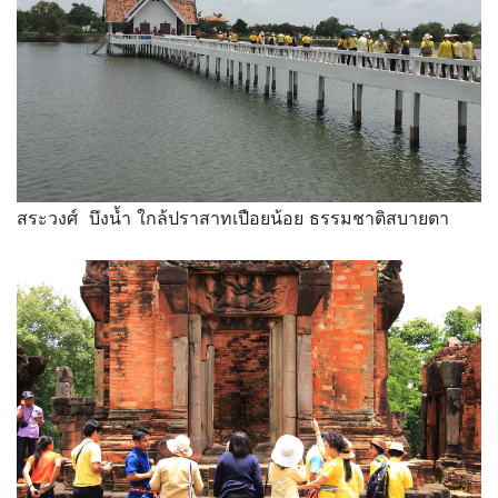
สระวงศ์ บึงน้ำ ใกล้ปราสาทเปือยน้อย ธรรมชาติสบายตา