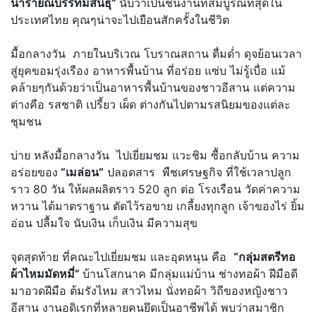
นารายณ์บรรทมสินธุ์”
นับว่าเป็นชิ้นงานที่สมบูรณ์ที่สุดใน
ประเทศไทย คุณๆน่าจะไปเยือนสักครั้งในชีวิต
มื้อกลางวัน ภายในบริเวณ โบราณสถาน ดื่มด่ำ ดุจย้อนเวลา
สู่ยุคขอมรุ่งเรือง อาหารพื้นบ้าน ที่อร่อย แซ่บ ไม่รู้เบื่อ แม้
คล้ายๆกันด้วยว่าเป็นอาหารพื้นบ้านของชาวอีสาน แต่ความ
ต่างคือ รสชาติ เปรี้ยว เผ็ด ต่างกันไปตามรสนิยมของแต่ละ
ชุมชน
บ่าย หลังมื้อกลางวัน ไปเยี่ยมชม แวะชิม ซื้อกลับบ้าน ความ
อร่อยของ
“เมล่อน”
ปลอดสาร พืชเศรษฐกิจ ที่ใช้เวลาปลูก
ราว 80 วัน ให้ผลผลิตราว 520 ลูก ต่อ โรงเรือน วัดค่าความ
หวาน ได้มาตราฐาน ตัดไว้รอขาย เกลี้ยงทุกลูก เจ้าของไร่ ยิ้ม
อ่อน ปลื้มใจ นับเงิน เก็บเงิน มีความสุข
จุดสุดท้าย ที่คณะไปเยี่ยมชม และอุดหนุน คือ
“กลุ่มสตรีทอ
ผ้าไหมมัดหมี่”
บ้านโสกนาค มีกลุ่มแม่บ้าน ช่างทอผ้า ฝีมือดี
มาอวดฝีมือ ต้มรังไหม สาวไหม นั่งทอผ้า วิถีของหญิงชาว
อีสาน งานอดิเรกที่หลายคนยึดเป็นอาชีพได้ พบว่าสมาชิก