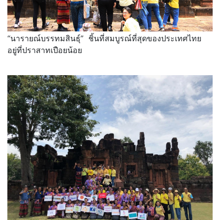
“นารายณ์บรรทมสินธุ์” ชิ้นที่สมบูรณ์ที่สุดของประเทศไทย
อยู่ที่ปราสาทเปือยน้อย