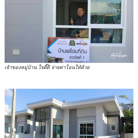
เจ้าของหมู่บ้าน ใจดี๊ดี จ่ายค่าโอนให้ด้วย