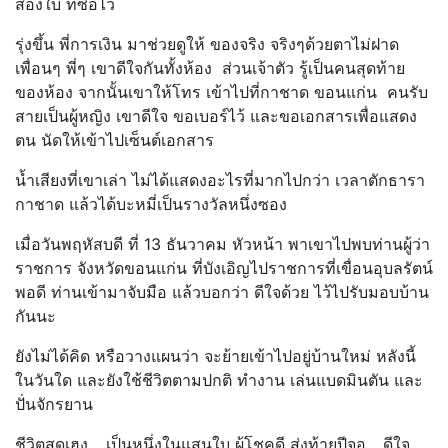
สองใบ ที่ซื้อไว้
รุ่งขึ้น พี่การเงิน มาช่วยดูให้ ของจริง จริงๆด้วยตาไม่ฝาด
เพื่อนๆ พี่ๆ เขาดีใจกันทั้งห้อง ส่วนเจ้าตัว รู้เป็นคนสุดท้าย
ของห้อง จากนั้นเขาให้โทร เข้าไปที่กาชาด ขอนแก่น คนรับ
สายเป็นผู้หญิง เขาดีใจ ขอเบอร์ไว้ และขอเอกสารเพื่อแสดง
ตน นัดให้เข้าไปเซ็นต์เอกสาร
น้ำเสียงที่เขาเล่า ไม่ได้แสดงอะไรที่มากไปกว่า เวลาตักธารา
กาชาด แล้วได้บะหมี่เป็นรางวัลหนึ่งซอง
เมื่อวันพฤหัสบดี ที่ 13 ธันวาคม หัวหน้า พาเขาไปพบท่านผู้ว่า
ราชการ จังหวัดขอนแก่น ที่บังเอิญไปราชการที่เขื่อนอุบลรัตน์
พอดี ท่านเข้ามาจับมือ แล้วบอกว่า ดีใจด้วย ไว้ไปรับมอบบ้าน
กันนะ
ยังไม่ได้คิด หรือวางแผนว่า จะย้ายเข้าไปอยู่บ้านใหม่ หลังนี้
ในวันใด และยังใช้ชีวิตตามปกติ ทำงาน เล่นแบดมินตัน และ
ปั่นจักรยาน
ชีวิตสุดเฮง… เป็นหนึ่งในแสนใบ ผู้โชคดี ส่งท้ายปีจอ….ดีใจ