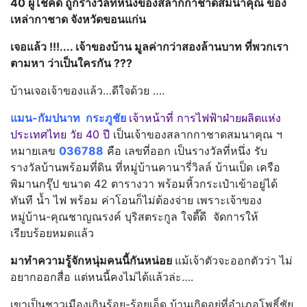
40 ผู้โชคดี ถูกรางวัลที่หนึ่งของสลากกาชาดสมนาคุณ ของ
เหล่ากาชาด จังหวัดขอนแก่น
เจอแล้ว !!!.... เจ้าของบ้าน มูลค่ากว่าสองล้านบาท ที่พวกเรา
ตามหา ว่าเป็นใครกัน ???
บ้านเจอเจ้าของแล้ว…ดีใจด้วย ….
แมน-กัมปนาท กระภูชัย
เจ้าหน้าที่ การไฟฟ้าฝ่ายผลิตแห่ง
ประเทศไทย วัย 40 ปี
เป็นเจ้าของสลากกาชาดสมนาคุณ ฯ
หมายเลข
036788
คือ เลขที่ออก เป็นรางวัลที่หนึ่ง รับ
รางวัลบ้านพร้อมที่ดิน ที่หมู่บ้านคานารี่วิลล์ บ้านเป็ด เครือ
พิมานกรุ๊ป ขนาด 42 ตารางวา พร้อมหิ้วกระเป๋าเข้าอยู่ได้
ทันที น้ำ ไฟ พร้อม ค่าโอนก็ไม่ต้องจ่าย เพราะเจ้าของ
หมู่บ้าน-คุณชาญณรงค์ บุริสตระกูล ใจดี๊ดี จัดการให้
เรียบร้อยหมดแล้ว
มาทำความรู้จักหนุ่มคนนี้กันหน่อย
แม้เจ้าตัวจะออกตัวว่า ไม่
อยากออกสื่อ แต่หนนี้คงไม่ได้แล้วล่ะ….
เขาเป็นชาวเมืองเกินร้อย-ร้อยเอ็ด บ้านเกิดอยู่ที่อำเภอโพธิ์ชัย