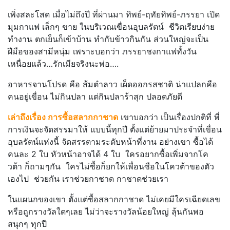
เพิ่งสละโสด เมื่อไม่ถึงปี ที่ผ่านมา ทิพย์-ฤทัยทิพย์-ภรรยา เปิด
มุมกาแฟ เล็กๆ ขาย ในบริเวณเขื่อนอุบลรัตน์ ชีวิตเรียบง่าย
ทำงาน ตกเย็นก็เข้าบ้าน ทำกับข้าวกินกัน ส่วนใหญ่จะเป็น
ฝีมือของสามีหนุ่ม เพราะบอกว่า ภรรยาชงกาแฟทั้งวัน
เหนื่อยแล้ว…รักเมียจริงนะพ่อ….
อาหารจานโปรด คือ ส้มตำลาว เผ็ดออกรสชาติ น่าแปลกคือ
คนอยู่เขื่อน ไม่กินปลา แต่กินปลาร้าสุก ปลอดภัยดี
เล่าถึงเรื่อง การซื้อสลากกาชาด
เขาบอกว่า เป็นเรื่องปกติที่ พี่
การเงินจะจัดสรรมาให้ แบบนี้ทุกปี ตั้งแต่ย้ายมาประจำที่เขื่อน
อุบลรัตน์แห่งนี้ จัดสรรตามระดับหน้าที่งาน อย่างเขา ซื้อได้
คนละ 2 ใบ หัวหน้าอาจได้ 4 ใบ ใครอยากซื้อเพิ่มจากโค
วต้า ก็ถามๆกัน ใครไม่ซื้อก็ยกให้เพื่อนซือในโควต้าของตัว
เองไป ช่วยกัน เราช่วยกาชาด กาชาดช่วยเรา
ในแผนกของเขา ตั้งแต่ซื้อสลากกาชาด ไม่เคยมีใครเฉียดเลข
หรือถูกรางวัลใดๆเลย ไม่ว่าจะรางวัลน้อยใหญ่ ลุ้นกันพอ
สนุกๆ ทุกปี