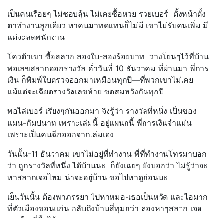
เป็นคนเรื่อยๆ ไม่ชอบลุ้น ไม่เคยซื้อหวย รวยเบอร์ ตั้งหน้าตั้ง
ตาทำงานลูกเดียว หาคนมาทดแทนก็ไม่มี เขาไม่รับคนเพิ่ม มี
แต่จะลดพนักงาน
โควต้าเขา ซื้อสลาก สองใบ-สองร้อยบาท วางโยนๆไว้ที่บ้าน
พอเลขสลากออกรางวัล ค่ำวันที่ 10 ธันวาคม ที่ผ่านมา พี่การ
เงิน ก็พิมพ์ใบตรวจออกมาเหมือนทุกปี—ที่พวกเขาไม่เคย
แม้แต่จะเฉียดรางวัลเลขท้าย ซดสมหวังกันทุกปี
พอไล่เบอร์ เรียงๆกันออกมา จึงรู้ว่า รางวัลที่หนึ่ง เป็นของ
แมน-กัมปนาท เพราะเล่มนี้ อยู่แผนกนี้ พี่การเงินจำแม่น
เพราะเป็นคนฉีกออกจากเล่มเอง
วันนั้น-11 ธันวาคม เขาไม่อยู่ที่ทำงาน พี่ที่ทำงานโทรมาบอก
ว่า ถูกรางวัลที่หนึ่ง ได้บ้านนะ ก็ยังเฉยๆ ยังบอกว่า ไม่รู้ว่าจะ
หาสลากเจอไหม น่าจะอยู่บ้าน ขอไปหาดูก่อนนะ
เย็นวันนั้น ต้องพาภรรยา ไปหาหมอ-เธอเป็นหวัด และไอมาก
ที่ตัวเมืองขอนแก่น กลับถึงบ้านสี่ทุมกว่า ลองหาๆสลาก เจอ