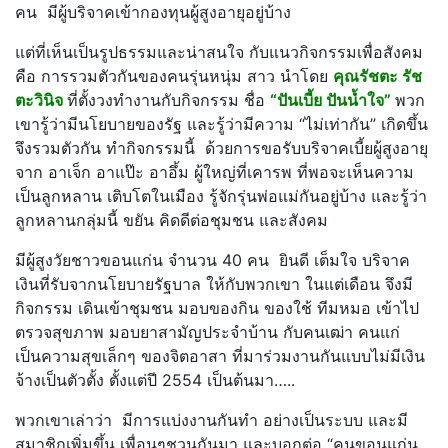
คน มีผู้บริจาคเข้ากองทุนผู้สูงอายุอยู่บ้าง
แต่ที่เห็นเป็นรูปธรรมและน่าสนใจ กับแนวกิจกรรมเพื่อสังคม
คือ การรวมตัวกันของคนรุ่นหนุ่ม สาว นำโดย
คุณรัชตะ รัช
ตะวินิจ
ที่ตั้งวงทำงานกับกิจกรรม ชื่อ
“ปันเบี้ย ปันน้ำใจ”
พวก
เขารู้ว่ามีนโยบายของรัฐ และรู้ว่ามีความ “ไม่เท่ากัน” เกิดขึ้น
จึงรวมตัวกัน ทำกิจกรรมนี้ ด้วยการขอรับบริจาคเบี้ยผู้สูงอายุ
จาก อาเจ็ก อาแป๊ะ อาอึ้ม ผู้ใหญ่ที่เคารพ ที่พอจะเห็นความ
เป็นลูกหลาน เติบโตในเมือง รู้จักรุ่นพ่อแม่กันอยู่บ้าง และรู้ว่า
ลูกหลานกลุ่มนี้ ขยัน คิดดีต่อชุมชน และสังคม
มีผู้สูงวัยชาวขอนแก่น จำนวน 40 คน ยินดี เต็มใจ บริจาค
เงินที่รับจากนโยบายรัฐบาล ให้กับพวกเขา ในแต่เดือน จึงมี
กิจกรรม เดินเข้าชุมชน มอบของกิน ของใช้ ทีมหมอ เข้าไป
ตรวจสุขภาพ มอบยาสามัญประจำบ้าน กับคนเฒ่า คนแก่
เป็นความสุขเล็กๆ ของจิตอาสา ที่มาร่วมงานกันแบบไม่มีเงิน
จ้างเป็นตัวตั้ง ตั้งแต่ปี 2554 เป็นต้นมา…..
พวกเขาเล่าว่า มีการแบ่งงานกันทำ อย่างเป็นระบบ และมี
สมาชิกเพิ่มขึ้น เพื่อนๆชวนกันมา และบอกต่อ “คนขอนแก่น…