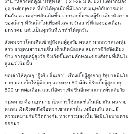
งาน “หลวงพ่อคูณ ปริสุทโธ” ( 21-29 ม.ค. 62) แต่หากมอง
บุญระดับบุคคล ที่ทำได้ทุกเมื่อที่มีโอกาส มนุษย์กับการแบ่ง
ปันกัน ความสุขพลันเกิดขึ้น จากรอยยิ้มของผู้รับ เสียงหัวเราะ
ของเด็กๆ ที่วันเด็กไม่เพียงมีเฉพาะวันเสาร์ที่สองของเดือน
มกราคม แต่…เป็นทุกวันที่เราทำได้ทุกวัน
สังคมชาวโลกเดินเข้าสู่สังคมผู้สูงวัย คนแก่ มากกว่าคนหนุ่ม
สาว อายุคนยาวนานขึ้น เด็กเกิดน้อยลง สมการชีวิตจึงเอียง
ข้าง การดูแลผู้สูงวัย จึงเกิดขึ้นตามลักษณะของสังคมที่เดินไป
สู่แนวโน้มนั้น
ขอเล่าให้คุณๆ “รู้จริง ถิ่นเฮา” เรื่องเบี้ยผู้สูงอายุ รัฐบาลมีนโย
บาย มอบเบี้ยให้ผู้มีอายุ แตะครบ 60 มีสิทธิรับเบี้ยผู้สูงอายุ
600 บาทต่อเดือน และมีอัตราเพิ่มขึ้นอีกตามเกณฑ์ระดับวัย
กฏหมาย คือ กฏหมาย เป็นการใช้เกณฑ์เส้นเดียวกัน คนรวย
คนจน เงินจึงตกถึงมือพวกเขาเหล่านั้น เหมือนกัน แต่…มี
ความหมายกับชีวิตต่างกัน ทางการมองเห็น จึงมีนโยบายตาม
ออกมา