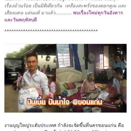
เรื่องม้วนร้อย เป็นมิติเดียวกัน เหลืองสะพรั่งของดอกคูณ และ
เสียงแคน แล่นแต้ มาแล้ว………….
พบเรื่องใหม่ทุกวันอังคาร
และวันพฤหัสบดี
^^^^^^^^^^^^^^^^^^^^^^^^^^^^^^^^^^^^^^^^
งานบุญใหญ่ระดับประเทศ กำลังจะจัดขึ้นที่นครขอนแก่น คือ