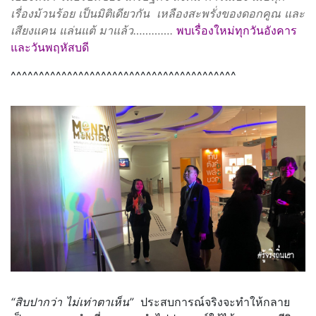
เรื่องม้วนร้อย เป็นมิติเดียวกัน เหลืองสะพรั่งของดอกคูณ และ
เสียงแคน แล่นแต้ มาแล้ว………….
พบเรื่องใหม่ทุกวันอังคาร
และวันพฤหัสบดี
^^^^^^^^^^^^^^^^^^^^^^^^^^^^^^^^^^^^^^^^
“สิบปากว่า ไม่เท่าตาเห็น”
ประสบการณ์จริงจะทำให้กลาย