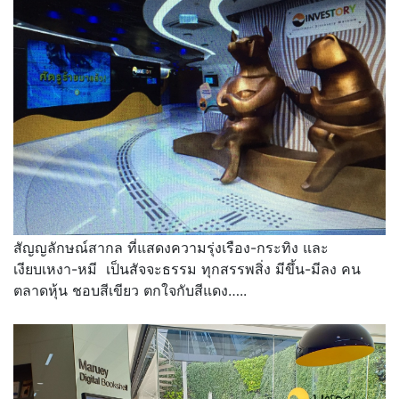
สัญญลักษณ์สากล ที่แสดงความรุ่งเรือง-กระทิง และ
เงียบเหงา-หมี เป็นสัจจะธรรม ทุกสรรพสิ่ง มีขึ้น-มีลง คน
ตลาดหุ้น ชอบสีเขียว ตกใจกับสีแดง…..