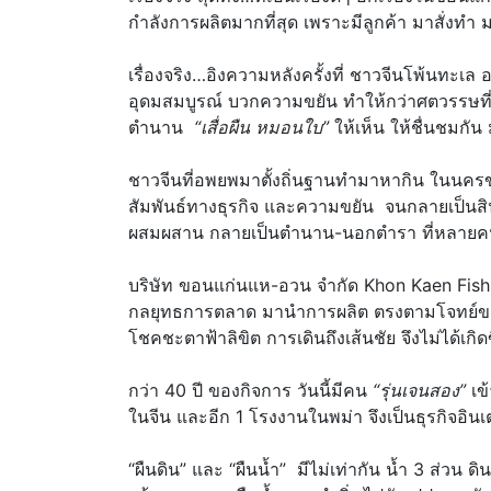
กำลังการผลิตมากที่สุด เพราะมีลูกค้า มาสั่งทำ 
เรื่องจริง…อิงความหลังครั้งที่ ชาวจีนโพ้นทะ
อุดมสมบูรณ์ บวกความขยัน ทำให้กว่าศตวรรษที่
ตำนาน
“เสื่อผืน หมอนใบ”
ให้เห็น ให้ชื่นชมกัน 
ชาวจีนที่อพยพมาตั้งถิ่นฐานทำมาหากิน ในนคร
สัมพันธ์ทางธุรกิจ และความขยัน จนกลายเป็นสิ
ผสมผสาน กลายเป็นตำนาน-นอกตำรา ที่หลายคน ต้
บริษัท ขอนแก่นแห-อวน จำกัด Khon Kaen Fishi
กลยุทธการตลาด มานำการผลิต ตรงตามโจทย์ของท
โชคชะตาฟ้าลิขิต การเดินถึงเส้นชัย จึงไม่ได้เกิด
กว่า 40 ปี ของกิจการ วันนี้มีคน
“รุ่นเจนสอง”
เข
ในจีน และอีก 1 โรงงานในพม่า จึงเป็นธุรกิจอิน
“ผืนดิน” และ “ผืนน้ำ” มีไม่เท่ากัน น้ำ 3 ส่วน 