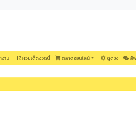
างาน
หวยเด็ดงวดนี้
ตลาดออนไลน์
ดูดวง
สั
น