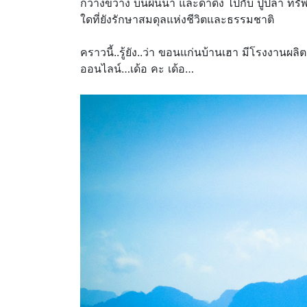
กว้างขวาง บนผืนน้ำ และดำดิ่ง ไปกับ ปูปลา ทรั
ใดที่ยังรักษาสมดุลแห่งชีวิตและธรรมชาติ
คราวนี้..รู้ยัง..ว่า ขอนแก่นบ้านเฮา มีโรงงานผ
ออนไลน์…เด้อ คะ เด้อ…