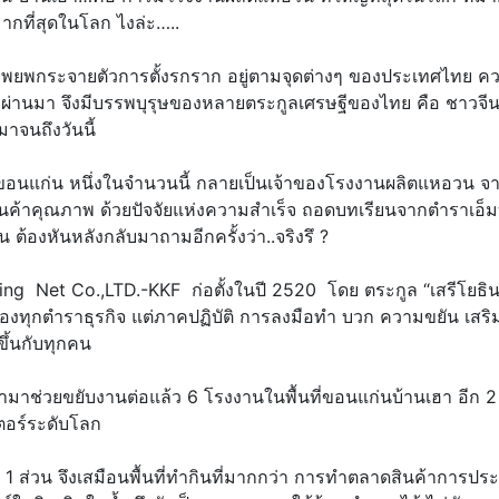
มากที่สุดในโลก ไงล่ะ…..
เล อพยพกระจายตัวการตั้งรกราก อยู่ตามจุดต่างๆ ของประเทศไทย ค
ผ่านมา จึงมีบรรพบุรุษของหลายตระกูลเศรษฐีของไทย คือ ชาวจีน
มาจนถึงวันนี้
ขอนแก่น หนึ่งในจำนวนนี้ กลายเป็นเจ้าของโรงงานผลิตแหอวน จ
นค้าคุณภาพ ด้วยปัจจัยแห่งความสำเร็จ ถอดบทเรียนจากตำราเอ็ม
องหันหลังกลับมาถามอีกครั้งว่า..จริงรึ ?
ng Net Co.,LTD.-KKF ก่อตั้งในปี 2520 โดย ตระกูล “เสรีโยธิน
ุกตำราธุรกิจ แต่ภาคปฏิบัติ การลงมือทำ บวก ความขยัน เสริม
ขึ้นกับทุกคน
้ามาช่วยขยับงานต่อแล้ว 6 โรงงานในพื้นที่ขอนแก่นบ้านเฮา อีก 2
เตอร์ระดับโลก
ดิน 1 ส่วน จึงเสมือนพื้นที่ทำกินที่มากกว่า การทำตลาดสินค้าการปร