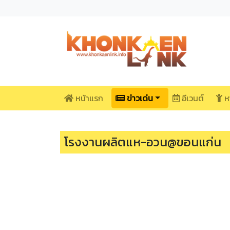
หน้าแรก
ข่าวเด่น
อีเวนต์
ห
โรงงานผลิตแห-อวน@ขอนแก่