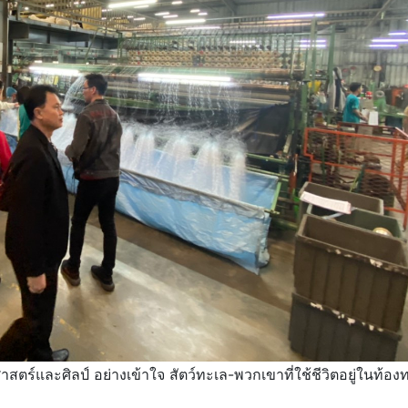
สตร์และศิลป์ อย่างเข้าใจ สัตว์ทะเล-พวกเขาที่ใช้ชีวิตอยู่ในท้อง