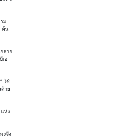
วาม
 ต้น
ากสาย
บีเอ
” ใช้
ด้วย
 แห่ง
ะมงจึง