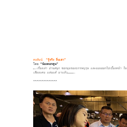
คอลัมน์
“รู้จริง ถิ่นเฮา”
โดย
“น้องดอกคูน”
….เรื่องเล่า อ่านสนุก ซอกมุมของบรรพบุรุษ และมองออกไปเบื้องหน้า ในบ
เสียงแคน แล่นแต้ มาแล้ว………….
^^^^^^^^^^^^^^