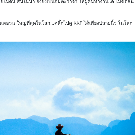
พย์ในดิน สินในน้ำ จึงยังเป็นอมตะวาจา ให้ผู้คนทำงานได้ ไม่ขัดส
ลิตแหอวน ใหญ่ที่สุดในโลก…คลิ๊กไปดู KKF ได้เพียงปลายนิ้ว ในโลก