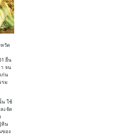
งหวัด
 ยื่น
มา จน
แก่น
รรรม
้น ใช้
ละจัด
ย
ิหิน
ุนของ