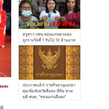
ครูสาว กศน.ขอนแก่นดวงเฮง
ถูกรางวัลที่ 1 รับไป 12 ล้านบาท
ประกาศแล้ว! ราชกิจจานุเบกษา
ุขและ
คุมเข้มจังหวัดสีแดง-สีส้ม ตาม
มติ ศบค. "ขอนแก่นสีแดง"
ณี