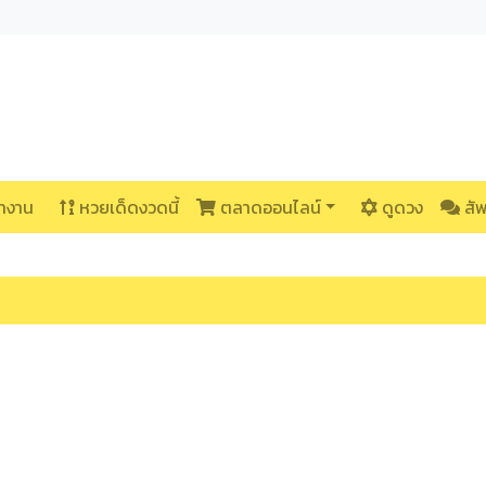
างาน
หวยเด็ดงวดนี้
ตลาดออนไลน์
ดูดวง
สั
น