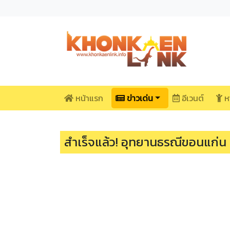
หน้าแรก
ข่าวเด่น
อีเวนต์
ห
สำเร็จแล้ว! อุทยานธรณีขอนแก่