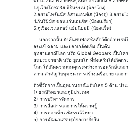
พบไดโนเสาร์สายพันธุ์ใหม่ของโลกถึง 5 สายพัน
1.ภูเวียงโกชอรัส สิรินธรเน่ (น้องโย่ง)
2.สยามไทรันนัส อิสานเอนซิส (น้องดุ) 3.สยามโม
4.กินรีมิมัส ขอนแก่นเอนซิส (น้องเปรียว)
5.ภูเวียงเวเนเตอร์ แย้มนิยมมิ (น้องแร็พ)
นอกจากนั้น ยังค้นพบฟอสซิลสัตว์ดึกดำบรรพ์ใน
จระเข้ ฉลาม และปลาเกล็ดแข็ง เป็นต้น
อุทยานธรณีโลก หรือ Global Geopark เป็นโค
สหประชาชาติ หรือ ยูเนสโก ที่ส่งเสริมให้เกิดกร
โลก ให้เกิดความสมดุลระหว่างการอนุรักษ์และ
ความสำคัญกับชุมชน การสร้างเครือข่าย และก
ตัวชี้วัดการเป็นอุทยานธรณีะดับโลก 5 ด้าน ปร
1) ธรณีวิทยาและภูมิประเทศ
2) การบริหารจัดการ
3) การสื่อสารและการให้ความรู้
4) การท่องเที่ยวเชิงธรณีวิทยา
5) การพัฒนาเศรษฐกิจอย่างยั่งยืน